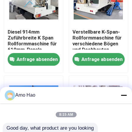
Fabrik-Ausflug
Diesel 914mm
Verstellbare K-Span-
Qualitätskontrolle
Zuführbreite K Span
Rollformmaschine für
Rollformmaschine für
verschiedene Bögen
610mm-Panels
und Dachbauten
Treten Sie mit uns in Verbindung
Anfrage absenden
Anfrage absenden
Nachrichten
Fälle
Arno Hao
Deckungsblattrolle, die Maschine bildet
8:15 AM
Good day, what product are you looking 
Doppelschicht-Rolle, die Maschine bildet