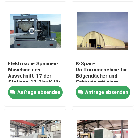
Elektrische Spannen-
K-Span-
Maschine des
Rollformmaschine für
Ausschnitt-17 der
Bögendächer und
Stations-17.7kw K für
Gebäude mit einer
Dach
Leistung von 7,5 kW
Anfrage absenden
Anfrage absenden
Haus
Produkte
Über uns