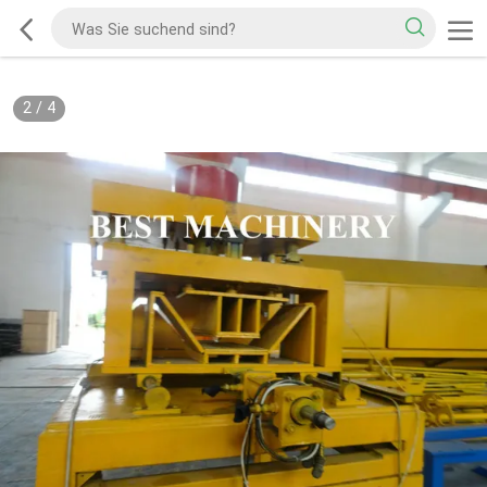
2
/
4