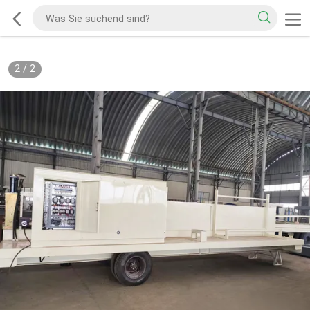
2
/
2