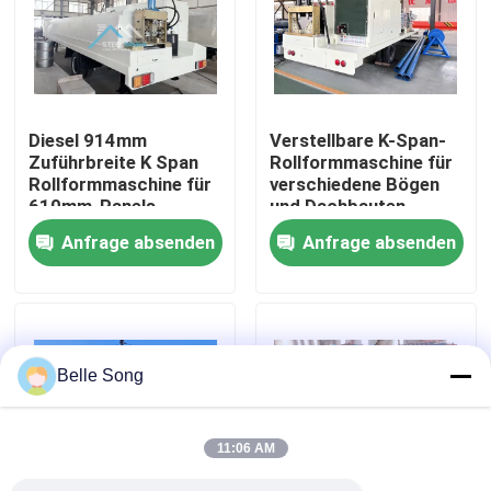
Fabrik-Ausflug
Qualitätskontrolle
Diesel 914mm
Verstellbare K-Span-
Zuführbreite K Span
Rollformmaschine für
Rollformmaschine für
verschiedene Bögen
Treten Sie mit uns in Verbindung
610mm-Panels
und Dachbauten
Anfrage absenden
Anfrage absenden
Nachrichten
Fälle
Belle Song
Deckungsblattrolle, die Maschine bildet
11:06 AM
Doppelschicht-Rolle, die Maschine bildet