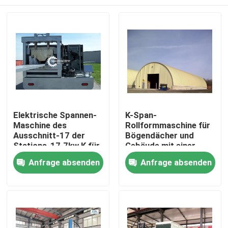
Elektrische Spannen-
K-Span-
Maschine des
Rollformmaschine für
Ausschnitt-17 der
Bögendächer und
Stations-17.7kw K für
Gebäude mit einer
Dach
Leistung von 7,5 kW
Haus
Anfrage absenden
Anfrage absenden
Produkte
Über uns