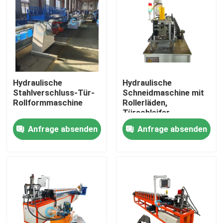
Hydraulische
Hydraulische
Stahlverschluss-Tür-
Schneidmaschine mit
Rollformmaschine
Rollerläden,
Türschleifer,
Stahlrollenformmaschine
Anfrage absenden
Anfrage absenden
PLC
Haus
Produkte
Über uns