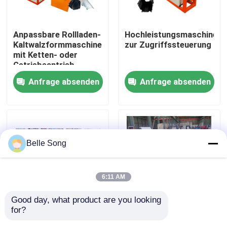
Fabrik-Ausflug
Anpassbare Rollladen-
Hochleistungsmaschine
Kaltwalzformmaschine
zur Zugriffssteuerung
mit Ketten- oder
Qualitätskontrolle
Getriebeantrieb
Anfrage absenden
Anfrage absenden
Treten Sie mit uns in Verbindung
Nachrichten
Belle Song
Fälle
6:11 AM
Deckungsblattrolle, die Maschine bildet
Good day, what product are you looking 
for?
Kundengebundene PU-
PU-Einspritzung
Doppelschicht-Rolle, die Maschine bildet
Schaum-Rollen-
schäumen PPGI-