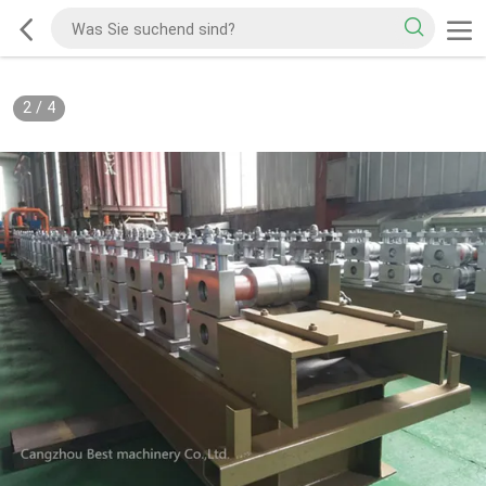
2
/
4