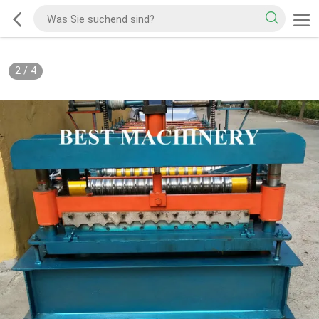
2
/
4