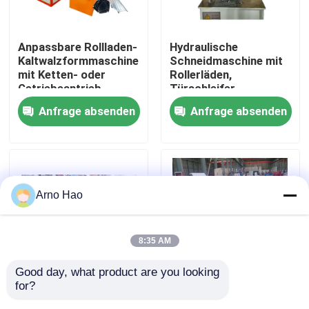
Fabrik-Ausflug
Anpassbare Rollladen-
Hydraulische
Kaltwalzformmaschine
Schneidmaschine mit
mit Ketten- oder
Rollerläden,
Qualitätskontrolle
Getriebeantrieb
Türschleifer,
Stahlrollenformmaschine
Anfrage absenden
Anfrage absenden
PLC
Treten Sie mit uns in Verbindung
Nachrichten
Arno Hao
Fälle
8:35 AM
Deckungsblattrolle, die Maschine bildet
Good day, what product are you looking 
for?
Kundengebundene PU-
PU-Einspritzung
Doppelschicht-Rolle, die Maschine bildet
Schaum-Rollen-
schäumen PPGI-