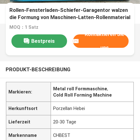
Rollen-Fensterladen-Schiefer-Garagentor walzen
die Formung von Maschinen-Latten-Rollenmaterial
0.8mm kalt
MOQ：1 Satz
Kontaktieren Sie
Bestpreis
uns
PRODUKT-BESCHREIBUNG
Metal roll Formmaschine
,
Markieren:
Cold Roll Forming Machine
Herkunftsort
Porzellan Hebei
Lieferzeit
20-30 Tage
Markenname
CHBEST