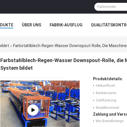
ODUKTE
ÜBER UNS
FABRIK-AUSFLUG
QUALITÄTSKONTR
N
FÄLLE
bildet
Farbstahlblech-Regen-Wasser Downspout-Rolle, Die Maschine
Farbstahlblech-Regen-Wasser Downspout-Rolle, die 
System bildet
Produktdetails:
Herkunftsort:
Markenname:
Zertifizierung:
Modellnummer:
Zahlung und Vers
Min Bestellmenge: