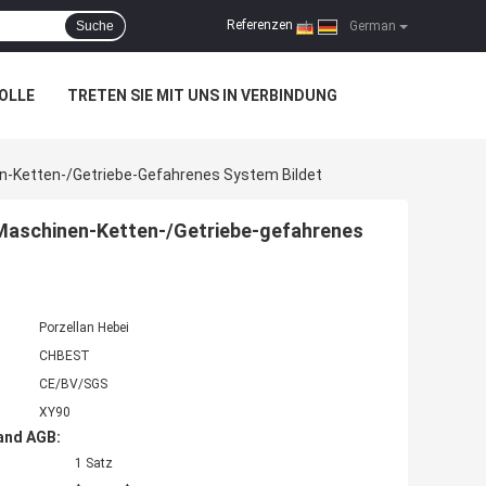
Referenzen
Suche
|
German
OLLE
TRETEN SIE MIT UNS IN VERBINDUNG
n-Ketten-/Getriebe-Gefahrenes System Bildet
Maschinen-Ketten-/Getriebe-gefahrenes
Porzellan Hebei
CHBEST
CE/BV/SGS
XY90
and AGB:
1 Satz