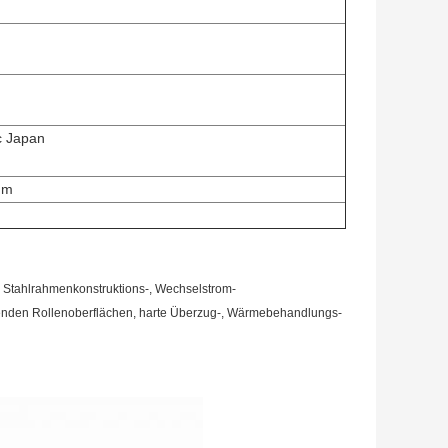
c Japan
mm
 Stahlrahmenkonstruktions-, Wechselstrom-
renden Rollenoberflächen, harte Überzug-, Wärmebehandlungs-