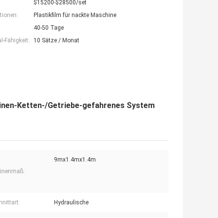
$15200-$28500/set
tionen:
Plastikfilm für nackte Maschine
40-50 Tage
-Fähigkeit:
10 Sätze / Monat
inen-Ketten-/Getriebe-gefahrenes System
9mx1.4mx1.4m
inenmaß:
nittart:
Hydraulische