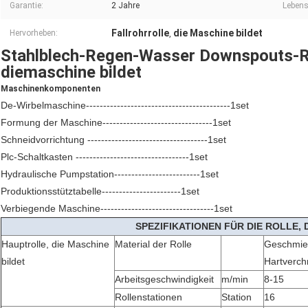
Garantie:
2 Jahre
Lebens
Fallrohrrolle
die Maschine bildet
Hervorheben:
,
Stahlblech-Regen-Wasser Downspouts-Rol
diemaschine bildet
Maschinenkomponenten
De-Wirbelmaschine------------------------------------------1set
Formung der Maschine--------------------------------1set
Schneidvorrichtung -----------------------------------1set
Plc-Schaltkasten ---------------------------------1set
Hydraulische Pumpstation-------------------------1set
Produktionsstütztabelle-----------------------1set
Verbiegende Maschine---------------------------------1set
SPEZIFIKATIONEN FÜR DIE ROLLE, 
Hauptrolle, die Maschine
Material der Rolle
Geschmied
bildet
Hartverc
Arbeitsgeschwindigkeit
m/min
8-15
Rollenstationen
Station
16