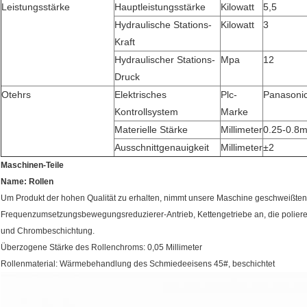
Leistungsstärke
Hauptleistungsstärke
Kilowatt
5,5
Hydraulische Stations-
Kilowatt
3
Kraft
Hydraulischer Stations-
Mpa
12
Druck
Otehrs
Elektrisches
Plc-
Panasoni
Kontrollsystem
Marke
Materielle Stärke
Millimeter
0.25-0.8
Ausschnittgenauigkeit
Millimeter
±2
Maschinen-Teile
Name: Rollen
Um Produkt der hohen Qualität zu erhalten, nimmt unsere Maschine geschweißten
Frequenzumsetzungsbewegungsreduzierer-Antrieb, Kettengetriebe an, die polie
und Chrombeschichtung.
Überzogene Stärke des Rollenchroms: 0,05 Millimeter
Rollenmaterial: Wärmebehandlung des Schmiedeeisens 45#, beschichtet