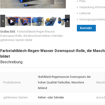
Preis:
Verpackung Informa
Lieferzeit:
Versorgungsmaterial
Kontakt
Großes Bild :
Farbstahlblech-Regen-Wasser
Downspout-Rolle, die Maschinen-Ketten-/Getriebe-
gefahrenes System bildet
Farbstahlblech-Regen-Wasser Downspout-Rolle, die Masch
bildet
Beschreibung
Stahlblech-Regenwasser Downspouts der
Produktname:
hohen Qualität Farbrollen, Maschine
Masch
bildend
gefahrenes System:
Ketten- oder Getriebe
Aussch