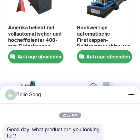
Fabrik-Ausflug
Amerika beliebt mit
Hochwertige
vollautomatischer und
automatische
Qualitätskontrolle
hocheffizienter 400-
Firstkappen-
mm-Ridgekappen-
Rollformmaschine aus
Rollformmaschine
farbigem Stahl
Anfrage absenden
Anfrage absenden
Treten Sie mit uns in Verbindung
Nachrichten
Belle Song
Fälle
2:52 AM
Deckungsblattrolle, die Maschine bildet
Good day, what product are you looking 
for?
Doppelschicht-Rolle, die Maschine bildet
Firstdacheindeckung
Beliebte Design-