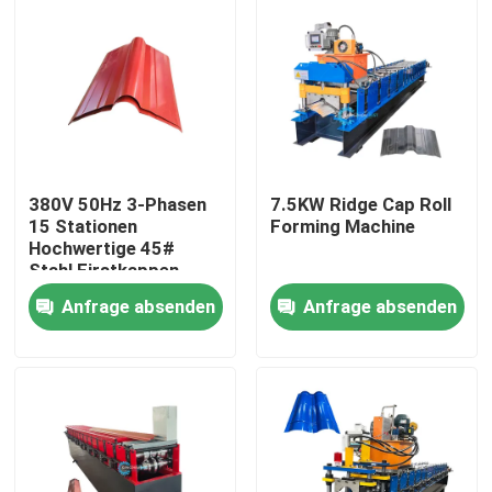
380V 50Hz 3-Phasen
7.5KW Ridge Cap Roll
15 Stationen
Forming Machine
Hochwertige 45#
Stahl Firstkappen-
Profilieranlage mit
Anfrage absenden
Anfrage absenden
Dachfirstkappenmaschine
Haus
Produkte
Über uns