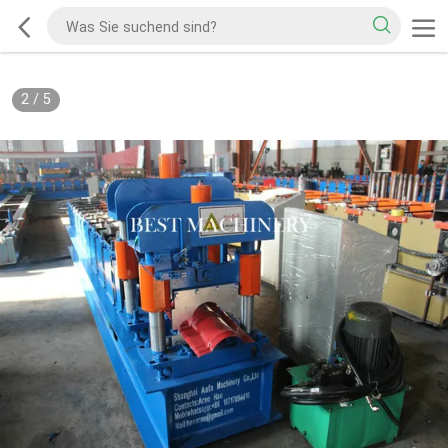
2
/
5